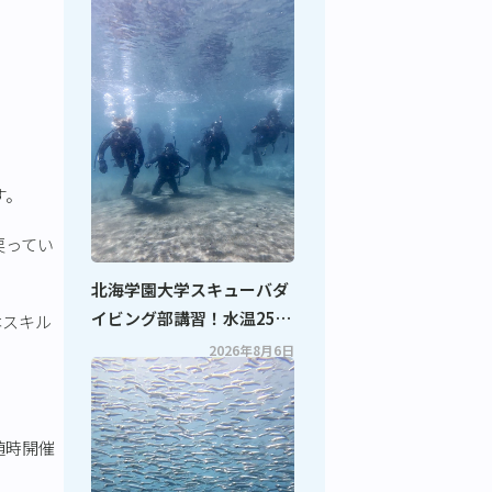
す。
戻ってい
北海学園大学スキューバダ
イビング部講習！水温25度
本スキル
の最高のコンディションで
2026年8月6日
スキルアップ！
随時開催