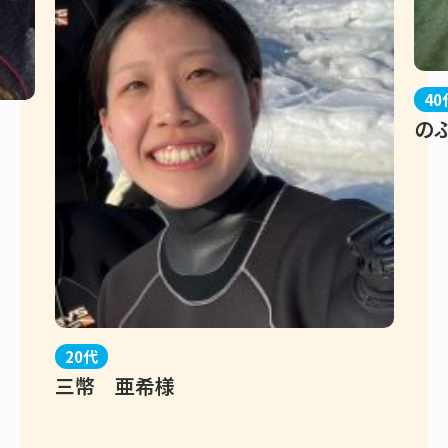
40
の
20代
三幣 亜希様