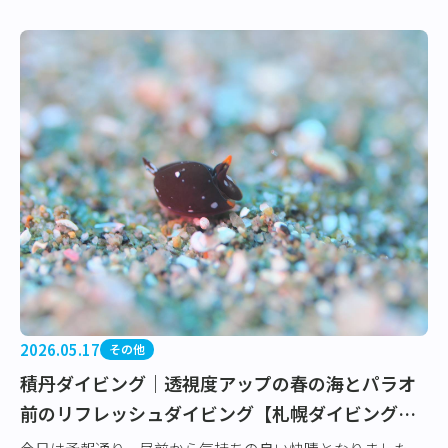
2026.05.17
その他
積丹ダイビング｜透視度アップの春の海とパラオ
前のリフレッシュダイビング【札幌ダイビングサ
ービス】