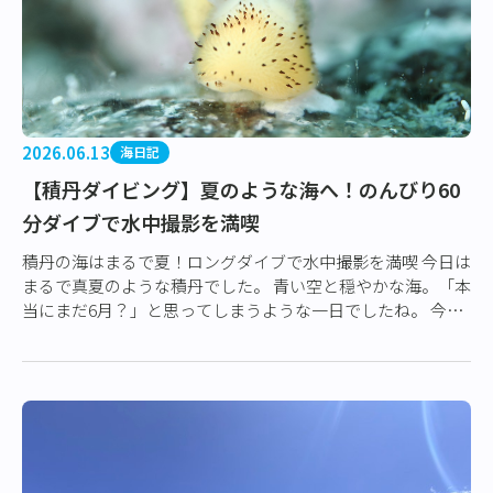
2026.06.13
海日記
【積丹ダイビング】夏のような海へ！のんびり60
分ダイブで水中撮影を満喫
積丹の海はまるで夏！ロングダイブで水中撮影を満喫 今日は
まるで真夏のような積丹でした。 青い空と穏やかな海。「本
当にまだ6月？」と思ってしまうような一日でしたね。 今年
の北海道は例年とは少し違う雰囲気…