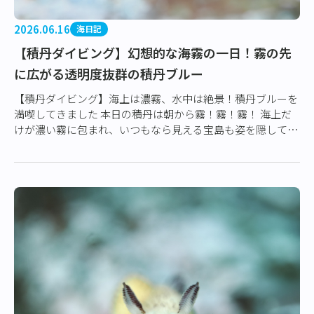
2026.06.16
海日記
【積丹ダイビング】幻想的な海霧の一日！霧の先
に広がる透明度抜群の積丹ブルー
【積丹ダイビング】海上は濃霧、水中は絶景！積丹ブルーを
満喫してきました 本日の積丹は朝から霧！霧！霧！ 海上だ
けが濃い霧に包まれ、いつもなら見える宝島も姿を隠してし
まうほどでした。 しかし、そんな日に…