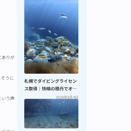
にありが
しそうに
札幌でダイビングライセン
ス取得｜快晴の積丹でオー
プンウォーターダイバーコ
2026年8月4日
という声
ース開催！