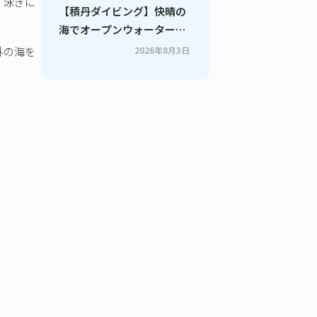
、泳ぎに
【積丹ダイビング】快晴の
海でオープンウォーターダ
イバー4名誕生！初心者も
2026年8月3日
外の海を
安心のライセンス講習｜札
幌ダイビングサービス